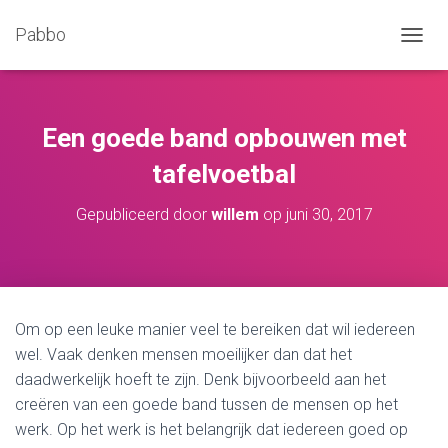
Pabbo
N
A
V
I
G
Een goede band opbouwen met
A
T
tafelvoetbal
I
E
Gepubliceerd door
willem
op
juni 30, 2017
W
I
S
S
E
L
Om op een leuke manier veel te bereiken dat wil iedereen
E
wel. Vaak denken mensen moeilijker dan dat het
N
daadwerkelijk hoeft te zijn. Denk bijvoorbeeld aan het
creëren van een goede band tussen de mensen op het
werk. Op het werk is het belangrijk dat iedereen goed op