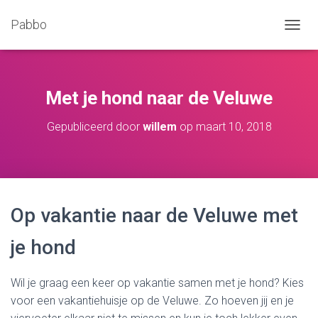
Pabbo
N
A
V
I
G
Met je hond naar de Veluwe
A
T
Gepubliceerd door
willem
op
maart 10, 2018
I
E
W
I
S
S
Op vakantie naar de Veluwe met
E
L
E
je hond
N
Wil je graag een keer op vakantie samen met je hond? Kies
voor een vakantiehuisje op de Veluwe. Zo hoeven jij en je