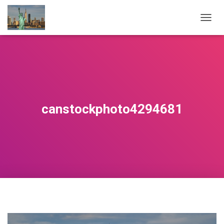
N
A
V
I
G
A
T
I
E
canstockphoto4294681
W
I
S
S
E
L
E
N