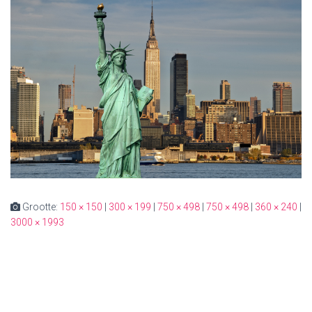
Grootte:
150 × 150
|
300 × 199
|
750 × 498
|
750 × 498
|
360 × 240
|
3000 × 1993